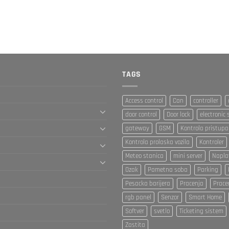
TAGS
Access control
Can
controller
door control
Door lock
electronic 
gateway
GSM
Kontrola pristupa
Kontrola prolaska vozila
Kontroler
Meteo stanica
mini server
Napla
Ozak
Pametna soba
Parking
Pesacka barijera
Pracenja
Prace
rgb panel
Senzor
Smart Home
Softver
svetlo
Ticketing sistem
Zastita