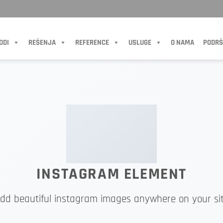
ODI
REŠENJA
REFERENCE
USLUGE
O NAMA
PODRŠ
INSTAGRAM ELEMENT
dd beautiful instagram images anywhere on your si