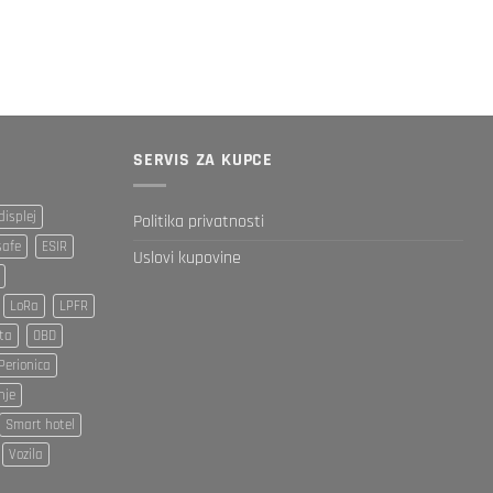
SERVIS ZA KUPCE
displej
Politika privatnosti
safe
ESIR
Uslovi kupovine
LoRa
LPFR
ta
OBD
Perionica
nje
Smart hotel
Vozila