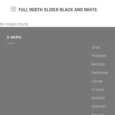
FULL WIDTH SLIDER BLACK AND WHITE
No images found.
O NAMA
Shop
Proizvodi
Rešenja
Reference
Usluge
O nama
Podrška
KONTAKT