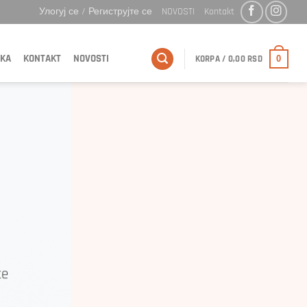
Улогуј се / Региструјте се
NOVOSTI
Kontakt
KA
KONTAKT
NOVOSTI
0
KORPA /
0,00
RSD
te