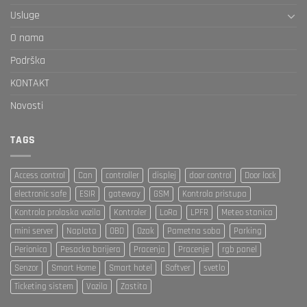
Usluge
O nama
Podrška
KONTAKT
Novosti
TAGS
Access control
Can
controller
displej
door control
Door lock
electronic safe
ESIR
gateway
GSM
Kontrola pristupa
Kontrola prolaska vozila
Kontroler
LoRa
LPFR
Meteo stanica
mini server
Naplata
OBD
Ozak
Pametna soba
Parking
Perionica
Pesacka barijera
Pracenja
Pracenje
rgb panel
Senzor
Smart Home
Smart hotel
Softver
svetlo
Ticketing sistem
Vozila
Zastita