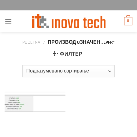
Прескочи
на
садржај
0
POČETNA
/
ПРОИЗВОД OЗНАЧЕН „LPFR“
ФИЛТЕР