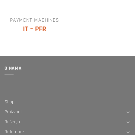
PAYMENT MACHINES
IT – PFR
O NAMA
Shop
Proizvodi
Rešenja
Reference