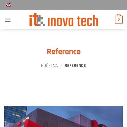
Прескочи
на
садржај
0
Reference
POČETNA
/
REFERENCE