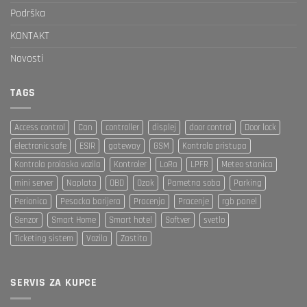
Podrška
KONTAKT
Novosti
TAGS
Access control
Can
controller
displej
door control
Door lock
electronic safe
ESIR
gateway
GSM
Kontrola pristupa
Kontrola prolaska vozila
Kontroler
LoRa
LPFR
Meteo stanica
mini server
Naplata
OBD
Ozak
Pametna soba
Parking
Perionica
Pesacka barijera
Pracenja
Pracenje
rgb panel
Senzor
Smart Home
Smart hotel
Softver
svetlo
Ticketing sistem
Vozila
Zastita
SERVIS ZA KUPCE