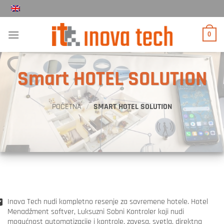
Прескочи
на
садржај
0
Smart HOTEL SOLUTION
POČETNA
/
SMART HOTEL SOLUTION
Inova Tech nudi kompletno resenje za savremene hotele. Hotel
Menadžment softver, Luksuzni Sobni Kontroler koji nudi
mogućnost automatizacije i kontrole, zavesa, svetla, direktna