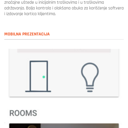
značajne uštede u inicijalnim troškovima i u troškovima
održavanja. Bolja kontrola i olakšana obuka za korišćenje softvera
i izdavanje kartica klijentima.
MOBILNA PREZENTACIJA