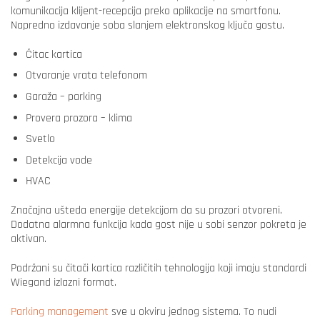
komunikacija klijent-recepcija preko aplikacije na smartfonu.
Napredno izdavanje soba slanjem elektronskog ključa gostu.
Čitac kartica
Otvaranje vrata telefonom
Garaža – parking
Provera prozora – klima
Svetlo
Detekcija vode
HVAC
Značajna ušteda energije detekcijom da su prozori otvoreni.
Dodatna alarmna funkcija kada gost nije u sobi senzor pokreta je
aktivan.
Podržani su čitači kartica različitih tehnologija koji imaju standardi
Wiegand izlazni format.
Parking management
sve u okviru jednog sistema. To nudi