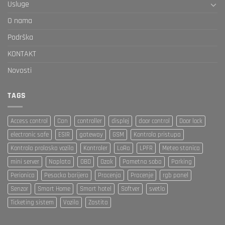
Usluge
O nama
Podrška
KONTAKT
Novosti
TAGS
Access control
Can
controller
displej
door control
Door lock
electronic safe
ESIR
gateway
GSM
Kontrola pristupa
Kontrola prolaska vozila
Kontroler
LoRa
LPFR
Meteo stanica
mini server
Naplata
OBD
Ozak
Pametna soba
Parking
Perionica
Pesacka barijera
Pracenja
Pracenje
rgb panel
Senzor
Smart Home
Smart hotel
Softver
svetlo
Ticketing sistem
Vozila
Zastita