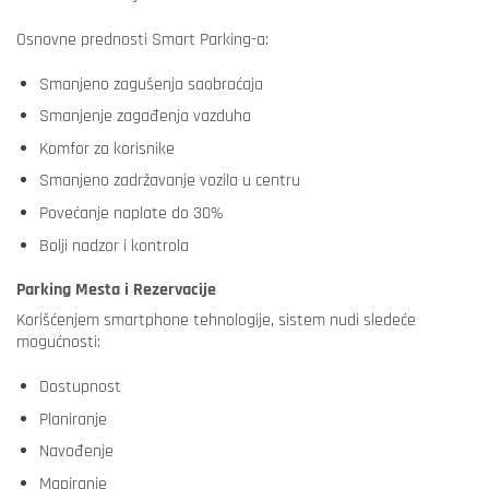
Osnovne prednosti Smart Parking-a:
Smanjeno zagušenja saobraćaja
Smanjenje zagađenja vazduha
Komfor za korisnike
Smanjeno zadržavanje vozila u centru
Povećanje naplate do 30%
Bolji nadzor i kontrola
Parking Mesta i Rezervacije
Korišćenjem smartphone tehnologije, sistem nudi sledeće
mogućnosti:
Dostupnost
Planiranje
Navođenje
Mapiranje