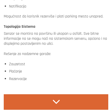
Notifikacija
Mogućnost da korisnik rezerviše i plati parking mesto unapred.
Topologija Sistema
Senzor se montira na površinu ili ukopan u asfalt. Sve bitne
informacije na se mogu naći na sistemskom serveru, opciono i na
displejima postavljenim na ulici.
Rešenje za nadzemne garaže:
Zauzetost
Plaćanje
Rezervacije