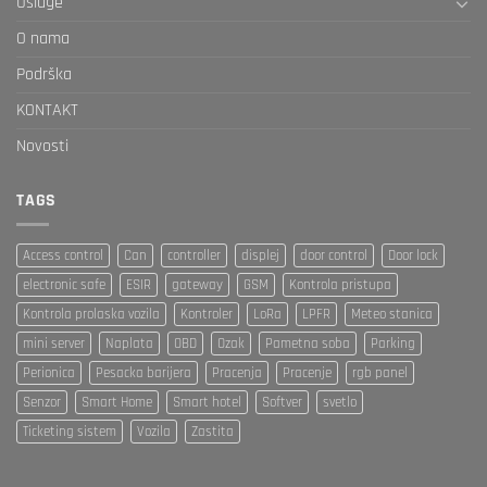
Usluge
O nama
Podrška
KONTAKT
Novosti
TAGS
Access control
Can
controller
displej
door control
Door lock
electronic safe
ESIR
gateway
GSM
Kontrola pristupa
Kontrola prolaska vozila
Kontroler
LoRa
LPFR
Meteo stanica
mini server
Naplata
OBD
Ozak
Pametna soba
Parking
Perionica
Pesacka barijera
Pracenja
Pracenje
rgb panel
Senzor
Smart Home
Smart hotel
Softver
svetlo
Ticketing sistem
Vozila
Zastita