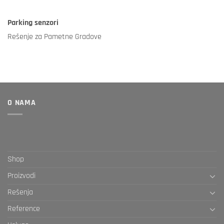
Parking senzori
Rešenje za Pametne Gradove
O NAMA
Shop
Proizvodi
Rešenja
Reference