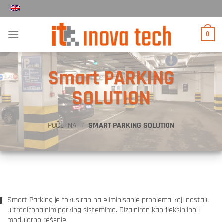
Прескочи
на
садржај
0
Smart PARKING
SOLUTION
POČETNA
/
SMART PARKING SOLUTION
Smart Parking je fokusiran na eliminisanje problema koji nastaju
u tradiconalnim parking sistemima. Dizajniran kao fleksibilno i
modularno rešenje.