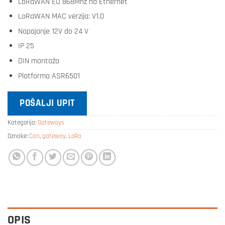
LoRaWAN EU 868Mhz na Ethernet
LoRaWAN MAC verzija: V1.0
Napajanje 12V do 24 V
IP 25
DIN montaža
Platforma ASR6501
POŠALJI UPIT
Kategorija:
Gateways
Oznake:
Can
,
gateway
,
LoRa
OPIS