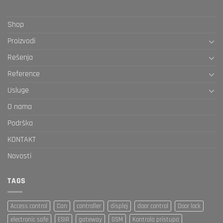
Shop
Proizvodi
Rešenja
Reference
Usluge
O nama
Podrška
KONTAKT
Novosti
TAGS
Access control
Can
controller
displej
door control
Door lock
electronic safe
ESIR
gateway
GSM
Kontrola pristupa