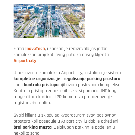
Firma
InovaTech
, uspešno je realizovala još jedan
kompleksan projekat, ovog puta za našeg klijenta
Airport city
.
U poslovnom kompleksu Airport city, instaliran je sistem
kompletne organizacije
i
regulisanje parking prostora
kao i
kontrola pristupa
njihovom poslovnom kompleksu.
Kontrola pristupa zaposlenih se vrši pomoću UHF long
range čitača kartica i LPR kamera za prepoznavanje
registarskih tablica.
Svaki klijent u skladu sa kvadraturom svog poslovnog
prostora koji poseduje u Ariport city-ju dobije određeni
broj parking mesta
. Celokupan parking je podeljen u
nekoliko zona.