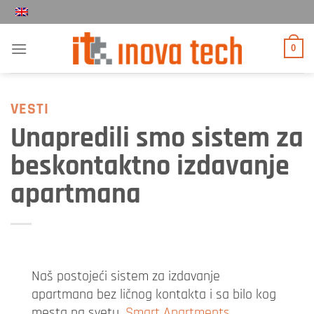
Прескочи
на
садржај
0
VESTI
Unapredili smo sistem za
beskontaktno izdavanje
apartmana
Naš postojeći sistem za izdavanje
apartmana bez ličnog kontakta i sa bilo kog
mesta na svetu,
Smart Apartments
,