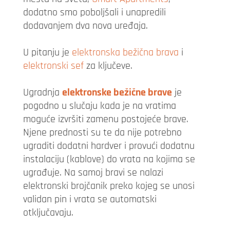
dodatno smo poboljšali i unapredili
dodavanjem dva nova uređaja.
U pitanju je
elektronska bežična brava
i
elektronski sef
za ključeve.
Ugradnja
elektronske bežične brave
je
pogodno u slučaju kada je na vratima
moguće izvršiti zamenu postojeće brave.
Njene prednosti su te da nije potrebno
ugraditi dodatni hardver i provući dodatnu
instalaciju (kablove) do vrata na kojima se
ugrađuje. Na samoj bravi se nalazi
elektronski brojčanik preko kojeg se unosi
validan pin i vrata se automatski
otključavaju.