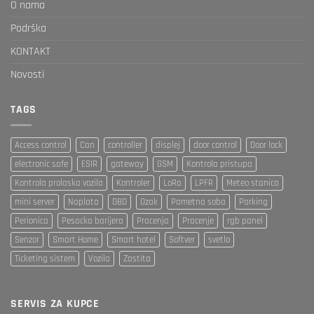
O nama
Podrška
KONTAKT
Novosti
TAGS
Access control
Can
controller
displej
door control
Door lock
electronic safe
ESIR
gateway
GSM
Kontrola pristupa
Kontrola prolaska vozila
Kontroler
LoRa
LPFR
Meteo stanica
mini server
Naplata
OBD
Ozak
Pametna soba
Parking
Perionica
Pesacka barijera
Pracenja
Pracenje
rgb panel
Senzor
Smart Home
Smart hotel
Softver
svetlo
Ticketing sistem
Vozila
Zastita
SERVIS ZA KUPCE